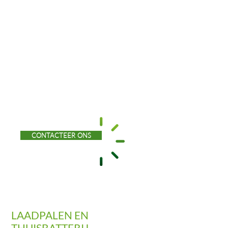
zonnepanelen. Als expert kiezen we
ook voor gereputeerde merken als
Solar edge, SMA en AlphaESS. Zo zijn
we zelfs gecertificeerd installateur
van Solar edge. Onze installateurs
plaatsen zonnepanelen op alle types
van daken en bekijken graag de
mogelijkheden voor uw woning of
bedrijf.
CONTACTEER ONS
LAADPALEN EN
THUISBATTERIJ