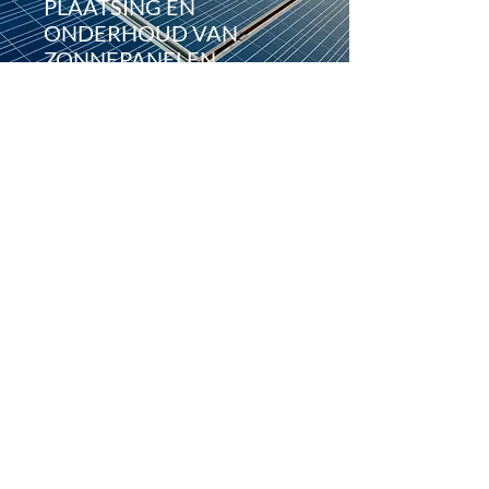
PLAATSING EN
ONDERHOUD VAN
ZONNEPANELEN
Met de energiefacturen die de pan
uit swingen, zijn steeds meer mensen
op zoek naar een zuinige manier van
verwarmen of om de woning van
elektriciteit te voorzien. In tijden waar
duurzaamheid centraal staat, is
hernieuwbare energie de oplossing.
Daarom is investeren in
zonnepanelen een optie die u op zijn
minst moet overwegen indien u in de
toekomst niet alleen duurzaam wilt
wonen, maar ook uw energiekosten
wilt verlagen.
M-Tech in Kortrijk is een specialist op
het vlak van het installeren van