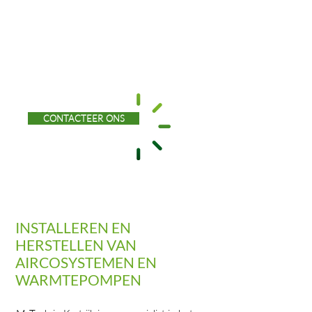
de ruimtes zuiveren voor nog meer
comfort. Met het plaatsen van een
aircosysteem investeert u in een
aangenamer en gezonder
woonklimaat.
CONTACTEER ONS
INSTALLEREN EN
HERSTELLEN VAN
AIRCOSYSTEMEN EN
WARMTEPOMPEN