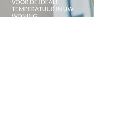
VOOR DE IDEALE
TEMPERATUUR IN UW
WONING
De laatste jaren is duidelijk geworden
dat zomers erg heet kunnen zijn en de
winters vaak een diepe winterprik
bieden. Waarom zou u in uw eigen
woning moeten zweten of bibberen?
Tegenwoordig biedt de technologie
zoveel oplossingen die zuinig en
milieuvriendelijk zijn waardoor u de
temperatuur in uw woning of bedrijf
altijd op peil houdt. Zo kunt u kiezen
voor een aircosysteem. Deze koelt
niet alleen uw leefruimtes af tijdens
de warme zomerdagen, maar kan uw
woning of bedrijf ook opwarmen.
Tegelijk kunnen deze ook de lucht in